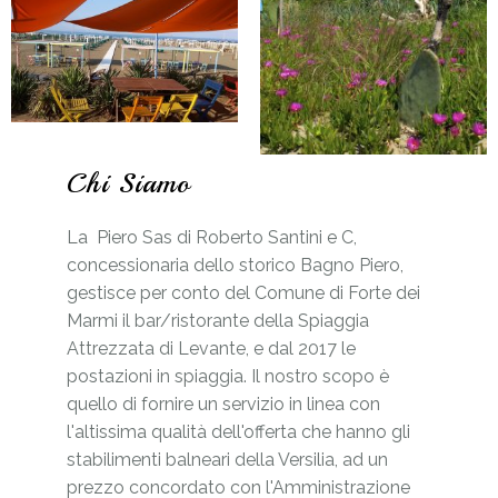
Chi Siamo
La Piero Sas di Roberto Santini e C,
concessionaria dello storico Bagno Piero,
gestisce per conto del Comune di Forte dei
Marmi il bar/ristorante della Spiaggia
Attrezzata di Levante, e dal 2017 le
postazioni in spiaggia. Il nostro scopo è
quello di fornire un servizio in linea con
l'altissima qualità dell'offerta che hanno gli
stabilimenti balneari della Versilia, ad un
prezzo concordato con l'Amministrazione