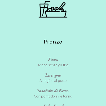
Pranzo
Pizza
Anche senza glutine
Lasagne
Al ragù o al pesto
Insalata di Farro
Con pomodorini e tonno